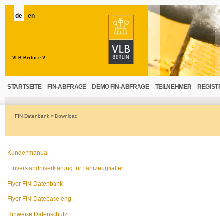
de
en
VLB Berlin e.V.
STARTSEITE
FIN-ABFRAGE
DEMO FIN-ABFRAGE
TEILNEHMER
REGIST
FIN Datenbank
»
Download
Kundenmanual
Einverständniserklärung für Fahrzeughalter
Flyer FIN-Datenbank
Flyer FIN-Datebase eng
Hinweise Datenschutz